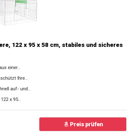
ere, 122 x 95 x 58 cm, stabiles und sicheres
us einer...
chützt Ihre...
ell auf- und...
122 x 95...
Preis prüfen