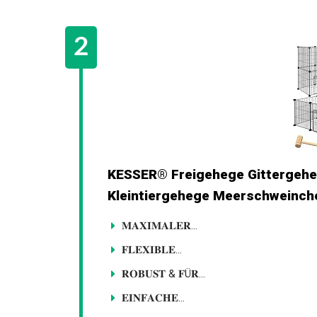
KESSER® Freigehege Gittergeheg
Kleintiergehege Meerschweinche
𝐌𝐀𝐗𝐈𝐌𝐀𝐋𝐄𝐑...
𝐅𝐋𝐄𝐗𝐈𝐁𝐋𝐄...
𝐑𝐎𝐁𝐔𝐒𝐓 & 𝐅Ü𝐑...
𝐄𝐈𝐍𝐅𝐀𝐂𝐇𝐄...