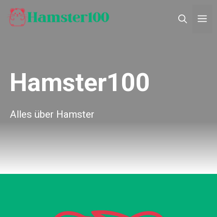
Zum
M
Inhalt
springen
Hamster100
Alles über Hamster