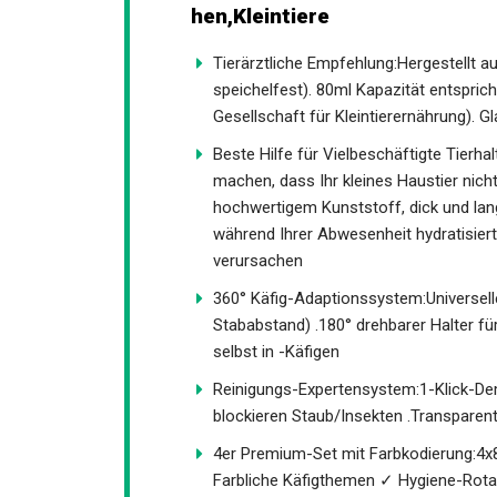
hen,Kleintiere
Tierärztliche Empfehlung:Hergestellt a
speichelfest). 80ml Kapazität entspri
Gesellschaft für Kleintierernährung). Gl
Beste Hilfe für Vielbeschäftigte Tierha
machen, dass Ihr kleines Haustier nich
hochwertigem Kunststoff, dick und langl
während Ihrer Abwesenheit hydratisiert
verursachen
360° Käfig-Adaptionssystem:Universell
Stababstand) .180° drehbarer Halter f
selbst in -Käfigen
Reinigungs-Expertensystem:1-Klick-De
blockieren Staub/Insekten .Transparenter
4er Premium-Set mit Farbkodierung:4x8
Farbliche Käfigthemen ✓ Hygiene-Rot