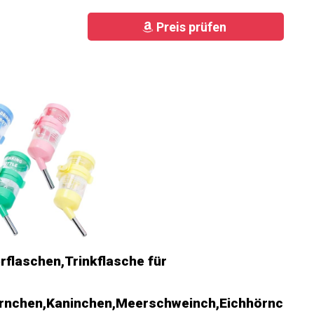
Preis prüfen
flaschen,Trinkflasche für
hörnchen,Kaninchen,Meerschweinch,Eichhörnc