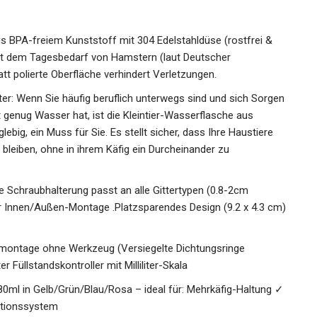
us BPA-freiem Kunststoff mit 304 Edelstahldüse (rostfrei &
cht dem Tagesbedarf von Hamstern (laut Deutscher
att polierte Oberfläche verhindert Verletzungen.
lter: Wenn Sie häufig beruflich unterwegs sind und sich Sorgen
t genug Wasser hat, ist die Kleintier-Wasserflasche aus
ebig, ein Muss für Sie. Es stellt sicher, dass Ihre Haustiere
 bleiben, ohne in ihrem Käfig ein Durcheinander zu
e Schraubhalterung passt an alle Gittertypen (0.8-2cm
ür Innen/Außen-Montage .Platzsparendes Design (9.2 x 4.3 cm)
montage ohne Werkzeug (Versiegelte Dichtungsringe
 Füllstandskontroller mit Milliliter-Skala
0ml in Gelb/Grün/Blau/Rosa – ideal für: Mehrkäfig-Haltung ✓
ationssystem