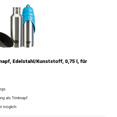
apf, Edelstahl/Kunststoff, 0,75 l, für
egs
ng als Trinknapf
ht möglich