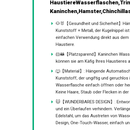
HaustiereWasserflaschen,Trin
Kaninchen,Hamster,Chinchill
🐶🐰【Gesundheit und Sicherheit】Hän
Kunststoff + Metall, der Kugelnippel is
einfachen Verwendung direkt aus dem Ku
Haustiere.
🐹🦝【Platzsparend】Kaninchen Wasser F
können sie am Käfig Ihres Haustieres a
🐺【Material】: Hängende Automatische
Kunststoff, der ungiftig und geruchlos i
Wasserflasche einfach öffnen oder he
Keine Haare, Staub oder Flecken in de
🐱【WUNDERBARES DESIGN】: Entworfen 
und ein Überlaufen verhindern. Verlän
Edelstahl, um das Austreten von Wasse
Design, One-Touch-Wasser, einfach u