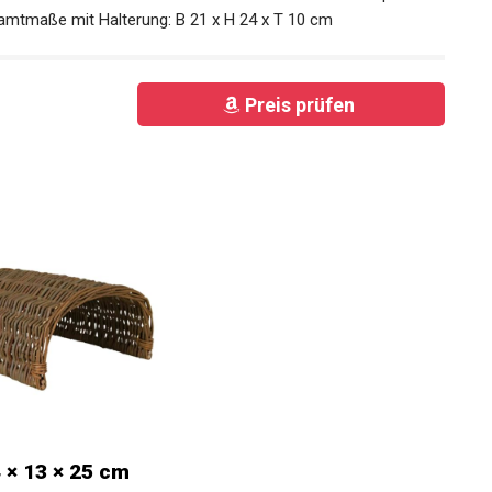
mtmaße mit Halterung: B 21 x H 24 x T 10 cm
Preis prüfen
 × 13 × 25 cm